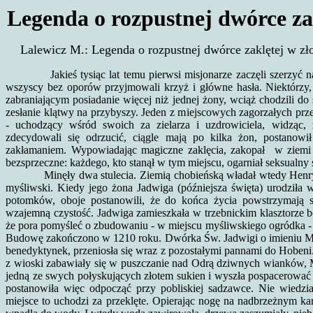
Legenda o rozpustnej dwórce za
Lalewicz M.: Legenda o rozpustnej dwórce zaklętej w zł
Jakieś tysiąc lat temu pierwsi misjonarze zaczęli szerzyć na t
wszyscy bez oporów przyjmowali krzyż i główne hasła. Niektórz
zabraniającym posiadanie więcej niż jednej żony, wciąż chodzili do
zesłanie klątwy na przybyszy. Jeden z miejscowych zagorzałych prze
- uchodzący wśród swoich za zielarza i uzdrowiciela, widząc, 
zdecydowali się odrzucić, ciągle mają po kilka żon, postanowi
zakłamaniem. Wypowiadając magiczne zaklęcia, zakopał w ziemi 
bezsprzeczne: każdego, kto stanął w tym miejscu, ogarniał seksualny 
Minęły dwa stulecia. Ziemią chobieńską władał wtedy Henryk I
myśliwski. Kiedy jego żona Jadwiga (późniejsza święta) urodziła wy
potomków, oboje postanowili, że do końca życia powstrzymają s
wzajemną czystość. Jadwiga zamieszkała w trzebnickim klasztorze 
że pora pomyśleć o zbudowaniu - w miejscu myśliwskiego ogródka 
Budowę zakończono w 1210 roku. Dwórka Św. Jadwigi o imieniu Małg
benedyktynek, przeniosła się wraz z pozostałymi pannami do Hoben
z wioski zabawiały się w puszczanie nad Odrą dziwnych wianków, M
jedną ze swych połyskujących złotem sukien i wyszła pospacerować 
postanowiła więc odpocząć przy pobliskiej sadzawce. Nie wiedzia
miejsce to uchodzi za przeklęte. Opierając nogę na nadbrzeżnym kami