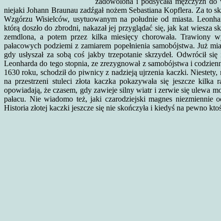
zadowolona i podsycała mężczyzn do w
niejaki Johann Braunau zadźgał nożem Sebastiana Kopflera. Za to sk
Wzgórzu Wisielców, usytuowanym na południe od miasta. Leonhar
którą doszło do zbrodni, nakazał jej przyglądać się, jak kat wiesza
zemdlona, a potem przez kilka miesięcy chorowała. Trawiony w
pałacowych podziemi z zamiarem popełnienia samobójstwa. Już miał
gdy usłyszał za sobą coś jakby trzepotanie skrzydeł. Odwrócił się 
Leonharda do tego stopnia, ze zrezygnował z samobójstwa i codzienn
1630 roku, schodził do piwnicy z nadzieją ujrzenia kaczki. Niestety
na przestrzeni stuleci złota kaczka pokazywała się jeszcze kilka
opowiadają, że czasem, gdy zawieje silny wiatr i zerwie się ulewa 
pałacu. Nie wiadomo też, jaki czarodziejski magnes niezmiennie 
Historia złotej kaczki jeszcze się nie skończyła i kiedyś na pewno ktoś