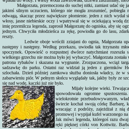
wpadła do wody. I wtedy woda zawirowała, drzewa zaszumiały, niebo 
Małgorzata, przemoczona do suchej nitki, zamiast udać się jak 
jakimś silnym uczuciem, którego nie mogła zrozumieć, pobiegła n
odwagą, skacząc przez największe płomienie. jeden z nich wydał s
włosy, jasne niebieskie oczy i wpatrywał się w ociekającą wodą dz
imię przemilcza legenda, zaprosił Małgorzatę do ogniska, aby się ogrz
jednym. Chwyciła młodzieńca za rękę, powiodła go do lasu, zdarła
reszty.
Ledwie oboje wrócili zziajani do ognia, Małgorzata upatrzy
następny i następny. Według przekazu, uwiodła tak trzynastu m
spoczynek. Opowieść o rozpustnej dwórce natychmiast rozeszła 
wielkiego grzechu nie można było jej wybaczyć. Małgorzata została 
patrona rybaków i skazana na wygnanie. Zrozpaczona, wciąż tar
sadzawkę do parku. Ostatni raz widział ją jeden z giermków He
szlochała. Dzień później zamkowa służba doniosła władcy, że w s
zabarwieniu piór. W pełnym słońcu wyglądały tak, jakby były ze sz
się nad wodę, kaczki już nie było.
Mijały kolejne wieki. Trwając
spowodowała ogromne spustoszeni
wielokrotnie przebudowywanym, wład
świecie kochał swoją córkę Barbarę, k
wracając z podróży, zajeżdżał z nią
promowej i wypijał kufel warzonego na
Jak mówi legenda, któregoś razu dwaj
ręki pięknej córki von Kottwitz. Barb