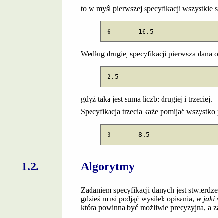
to w myśl pierwszej specyfikacji wszystkie 
6	16.5
Według drugiej specyfikacji pierwsza dana 
2.5
gdyż taka jest suma liczb: drugiej i trzeciej.
Specyfikacja trzecia każe pomijać wszystk
3	8.5
Algorytmy
Zadaniem specyfikacji danych jest stwierdze
gdzieś musi podjąć wysiłek opisania,
w jaki
która powinna być możliwie precyzyjna, a 