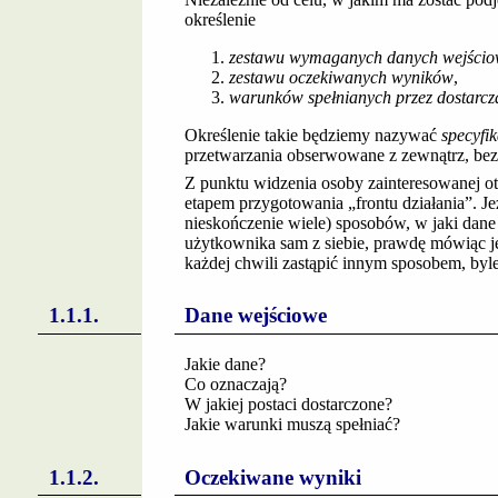
określenie
zestawu wymaganych danych wejści
zestawu oczekiwanych wyników
,
warunków spełnianych przez dostarcz
Określenie takie będziemy nazywać
specyfi
przetwarzania obserwowane z zewnątrz, bez 
Z punktu widzenia osoby zainteresowanej o
etapem przygotowania „frontu działania”. Jeż
nieskończenie wiele) sposobów, w jaki dan
użytkownika sam z siebie, prawdę mówiąc j
każdej chwili zastąpić innym sposobem, byle
Dane wejściowe
Jakie dane?
Co oznaczają?
W jakiej postaci dostarczone?
Jakie warunki muszą spełniać?
Oczekiwane wyniki