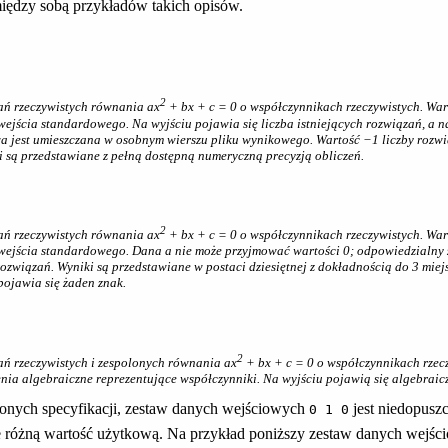
między sobą przykładów takich opisów.
2
ań rzeczywistych równania
a
x
+
b
x
+
c
= 0 o współczynnikach rzeczywistych. War
ejścia standardowego. Na wyjściu pojawia się liczba istniejących rozwiązań, a n
 jest umieszczana w osobnym wierszu pliku wynikowego. Wartość −1 liczby rozwią
 są przedstawiane z pełną dostępną numeryczną precyzją obliczeń.
2
ań rzeczywistych równania
a
x
+
b
x
+
c
= 0 o współczynnikach rzeczywistych. War
 wejścia standardowego. Dana
a
nie może przyjmować wartości 0; odpowiedzialny z
ozwiązań. Wyniki są przedstawiane w postaci dziesiętnej z dokładnością do 3 miej
pojawia się żaden znak.
2
ań rzeczywistych i zespolonych równania
a
x
+
b
x
+
c
= 0 o współczynnikach rzecz
ia algebraiczne reprezentujące współczynniki. Na wyjściu pojawią się algebraic
ionych specyfikacji, zestaw danych wejściowych
jest niedopuszc
0 1 0
e różną wartość użytkową. Na przykład poniższy zestaw danych wejśc