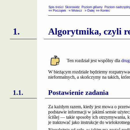
Spis treści
Skorowidz
Poziom główny
Poziom nadrzędn
«« Początek
« Wstecz
» Dalej
»» Koniec
Algorytmika, czyli 
Ten rozdział jest wspólny dla
drug
W bieżącym rozdziale będziemy rozpatrywać
nieformalnych, a skończymy na takich, któr
Postawienie zadania
Za każdym razem, kiedy jest mowa o przetwa
podstawie informacji w jakimś sensie użyte
ściślej — takie sposoby ich otrzymywania, kt
je traktować jako instrukcje do wielokrot
Niezależnie od celu, w jakim ma zostać podj