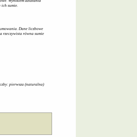
bowe. Wynikiem działania
 ich sumie.
 sumowania. Dane liczbowe
ba rzeczywista równa sumie
czby: pierwsza (naturalna)