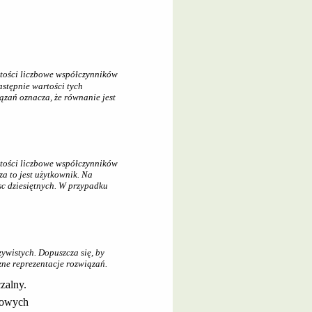
tości liczbowe współczynników
astępnie wartości tych
zań oznacza, że równanie jest
tości liczbowe współczynników
a to jest użytkownik. Na
sc dziesiętnych. W przypadku
ywistych. Dopuszcza się, by
zne reprezentacje rozwiązań.
zalny.
iowych