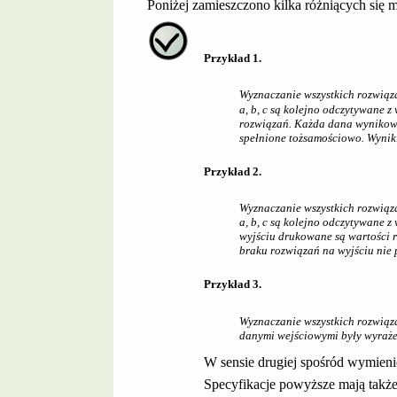
Poniżej zamieszczono kilka różniących się 
Przykład 1.
Wyznaczanie wszystkich rozwiąz
a
,
b
,
c
są kolejno odczytywane z w
rozwiązań. Każda dana wynikowa
spełnione tożsamościowo. Wyniki
Przykład 2.
Wyznaczanie wszystkich rozwiąz
a
,
b
,
c
są kolejno odczytywane z
wyjściu drukowane są wartości r
braku rozwiązań na wyjściu nie 
Przykład 3.
Wyznaczanie wszystkich rozwiąz
danymi wejściowymi były wyrażen
W sensie drugiej spośród wymien
Specyfikacje powyższe mają takż