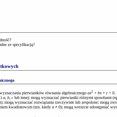
ędność?
odne ze specyfikacją?
żytkowych
aicznego
2
wyznaczania pierwiastków równania algebraicznego
a
x
+
b
x
+
c
= 0
.
ci
a
,
b
,
c
lub innej; mogą wyznaczać pierwiastki różnymi sposobami (n
i); mogą wyznaczać rozwiązania rzeczywiste lub zespolone; mogą zw
naniem kwadratowym (tzn. kiedy
a
≠ 0
); mogą wreszcie udostępniać wyni