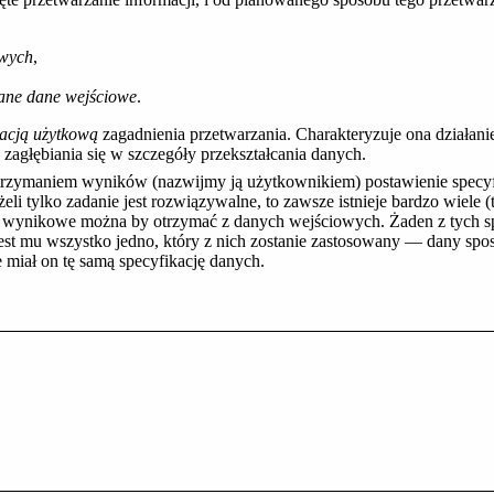
owych
,
ane dane wejściowe
.
kacją użytkową
zagadnienia przetwarzania. Charakteryzuje ona działan
zagłębiania się w szczegóły przekształcania danych.
trzymaniem wyników (nazwijmy ją użytkownikiem) postawienie specyfi
eli tylko zadanie jest rozwiązywalne, to zawsze istnieje bardzo wiele (
e wynikowe można by otrzymać z danych wejściowych. Żaden z tych sp
est mu wszystko jedno, który z nich zostanie zastosowany — dany s
 miał on tę samą specyfikację danych.