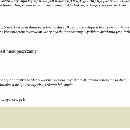
liczbowe. Wymaga się, by w danych wejściowych występowały wyłącznie dane licz
a (naturalna) równa ilości dostarczonych składników, a druga (rzeczywista) równa
iczbowe. Pierwsza dana musi być liczbą całkowitą określającą liczbę składników
z komentarzem tekstowym, który będzie ignorowany. Wynikiem działania jest licz
est niedopuszczalny.
jednej z początku każdego wiersza wejścia. Wynikiem działania schematu są dwie li
dników, a druga (rzeczywista) równa ich sumie.
h wejściowych: