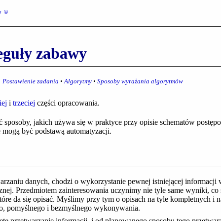
y
©
reguły zabawy
Postawienie zadania
Algorytmy
Sposoby wyrażania algorytmów
iej
i
trzeciej
części opracowania.
 sposoby, jakich używa się w praktyce przy opisie schematów postę
e mogą być podstawą automatyzacji.
rzaniu danych, chodzi o wykorzystanie pewnej istniejącej informacji
cznej. Przedmiotem zainteresowania uczynimy nie tyle same wyniki, co
óre da się opisać. Myślimy przy tym o opisach na tyle kompletnych i na
nego, pomyślnego i bezmyślnego wykonywania.
ęte przetwarzanie informacji, i od planowanego sposobu tego przetwarz