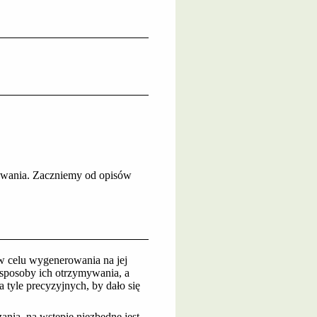
powania. Zaczniemy od opisów
 w celu wygenerowania na jej
 sposoby ich otrzymywania, a
 tyle precyzyjnych, by dało się
ania, na wstępie niezbędne jest