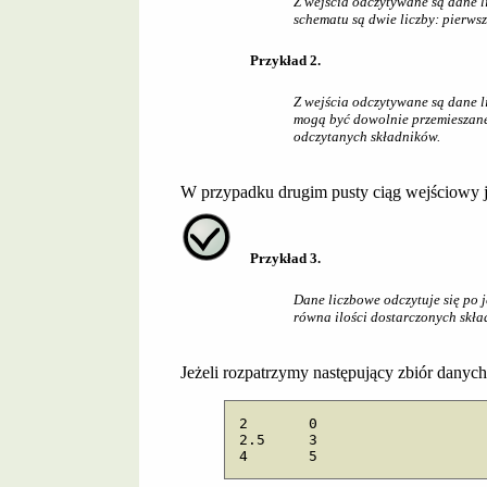
Z wejścia odczytywane są dane 
schematu są dwie liczby: pierwsz
Przykład 2.
Z wejścia odczytywane są dane l
mogą być dowolnie przemieszane 
odczytanych składników.
W przypadku drugim pusty ciąg wejściowy j
Przykład 3.
Dane liczbowe odczytuje się po 
równa ilości dostarczonych skła
Jeżeli rozpatrzymy następujący zbiór danyc
2	0

2.5	3
