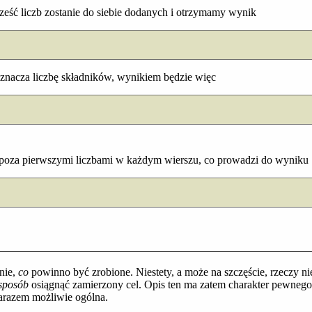
sześć liczb zostanie do siebie dodanych i otrzymamy wynik
oznacza liczbę składników, wynikiem będzie więc
o poza pierwszymi liczbami w każdym wierszu, co prowadzi do wyniku
nie,
co
powinno być zrobione. Niestety, a może na szczęście, rzeczy nie
 sposób
osiągnąć zamierzony cel. Opis ten ma zatem charakter pewnego 
zarazem możliwie ogólna.